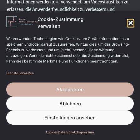
Informationen werden u. a. verwendet, um Videostatistiken zu
erfassen, die Anwenderfreundlichkeit zu verbessern und
Betrugsversuchen vorzubeugen.
Cookie-Zustimmung
verwalten
Gegebenenfalls können nach dem Start eines YouTube-Videos
weitere Datenverarbeitungsvorgänge ausgelöst werden, auf die
Wir verwenden Technologien wie Cookies, um Geräteinformationen zu
wir keinen Einfluss haben.
speichern und/oder darauf zuzugreifen. Wir tun dies, um das Browsing-
Erlebnis zu verbessern und um (nicht) personalisierte Werbung
anzuzeigen. Wenn du nicht zustimmst oder die Zustimmung widerrufst,
Die Nutzung von YouTube erfolgt im Interesse einer
kann dies bestimmte Merkmale und Funktionen beeinträchtigen.
ansprechenden Darstellung unserer Online-Angebote. Dies stellt
ein berechtigtes Interesse im Sinne von Art. 6 Abs. 1 lit. f DSGVO
Dienste verwalten
dar. Sofern eine entsprechende Einwilligung abgefragt wurde,
erfolgt die Verarbeitung ausschließlich auf Grundlage von Art. 6
Akzeptieren
Abs. 1 lit. a DSGVO; die Einwilligung ist jederzeit widerrufbar.
Ablehnen
Weitere Informationen über Datenschutz bei YouTube finden Sie
in deren Datenschutzerklärung
Einstellungen ansehen
unter:
https://policies.google.com/privacy?hl=de
Google Web Fonts (lokales Hosting)
Cookies
Datenschutz
Impressum